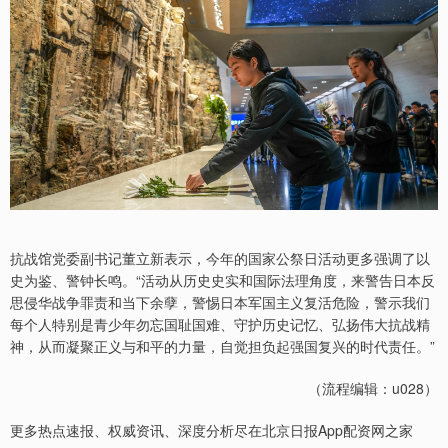
抗战馆党委副书记董立新表示，今年的国家公祭日活动更多强调了以
史为鉴、警钟长鸣。“活动从历史史实和国际法理角度，来警告日本反
思侵华战争罪责和当下余孽，警惕日本军国主义复活危险，警示我们
每个人特别是青少年勿忘国耻国难、守护历史记忆、弘扬伟大抗战精
神，从而凝聚正义与和平的力量，自觉担负起强国复兴的时代责任。”
（流程编辑：u028）
更多热点速报、权威资讯、深度分析尽在北京日报App配资网之家