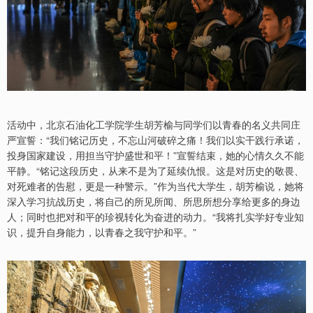
活动中，北京石油化工学院学生胡芳榆与同学们以青春的名义共同庄
严宣誓：“我们铭记历史，不忘山河破碎之痛！我们以实干践行承诺，
投身国家建设，用担当守护盛世和平！”宣誓结束，她的心情久久不能
平静。“铭记这段历史，从来不是为了延续仇恨。这是对历史的敬畏、
对死难者的告慰，更是一种警示。”作为当代大学生，胡芳榆说，她将
深入学习抗战历史，将自己的所见所闻、所思所想分享给更多的身边
人；同时也把对和平的珍视转化为奋进的动力。“我将扎实学好专业知
识，提升自身能力，以青春之我守护和平。”