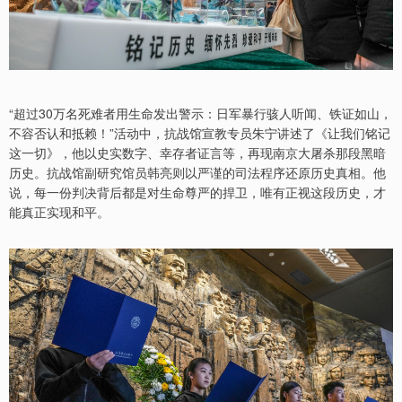
“超过30万名死难者用生命发出警示：日军暴行骇人听闻、铁证如山，
不容否认和抵赖！”活动中，抗战馆宣教专员朱宁讲述了《让我们铭记
这一切》，他以史实数字、幸存者证言等，再现南京大屠杀那段黑暗
历史。抗战馆副研究馆员韩亮则以严谨的司法程序还原历史真相。他
说，每一份判决背后都是对生命尊严的捍卫，唯有正视这段历史，才
能真正实现和平。