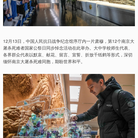
12月13日，中国人民抗日战争纪念馆序厅内一片肃穆，第12个南京大
屠杀死难者国家公祭日同步悼念活动在此举办。大中学校师生代表、
各界群众代表以默哀、献花、留言、宣誓、折放千纸鹤等形式，深切
缅怀南京大屠杀死难同胞，期盼世界和平。