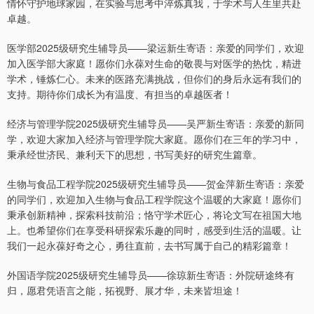
情怀守护地球家园，在实验与思考中淬炼真我，于学术与人生里共赴
卓越。
医学部2025级研究生辅导员——梁运新生寄语：亲爱的同学们，欢迎
加入医学部大家庭！愿你们永葆对生命的敬畏与对医学的热忱，精进
学术，锤炼仁心。未来的医路充满挑战，但你们的身后永远有我们的
支持。期待你们成长为有温度、有担当的卓越医者！
经济与管理学院2025级研究生辅导员——吴严新生寄语：亲爱的新同
学，欢迎大家加入经济与管理学院大家庭。愿你们在三年的学习中，
秉承经世济民、兼利天下的思想，书写美好的研究生篇章。
生物与食品工程学院2025级研究生辅导员——贺金萍新生寄语：亲爱
的同学们，欢迎加入生物与食品工程学院这个温暖的大家庭！愿你们
秉承创新精神，探索科技前沿；恪守学术匠心，将论文写在祖国大地
上。也希望你们在享受科研探索乐趣的同时，感受到生活的温暖。让
我们一起永葆好奇之心，勇往直前，去书写属于自己的精彩篇章！
外国语学院2025级研究生辅导员——徐琼新生寄语：外院研途终有
归，愿君凭语言之能，拓视野、展才华，未来皆坦途！