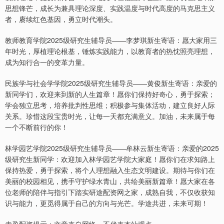
思想锋芒，成长为兼具理论深度、实践温度与时代高度的马克思主义
者，赓续红色基因，勇立时代潮头。
教师教育学院2025级研究生辅导员——李梦琪新生寄语：愿大家用三
年时光，厚植理论根基，锤炼实践能力，以教育者的热忱照亮理想，
成为知行合一的变革力量。
民族学与社会学学院2025级研究生辅导员——黄俊新生寄语：亲爱的
新同学们，欢迎来到新的人生篇章！愿你们保持好奇心，勇于探索；
学会独立思考，培养批判性思维；积极参与集体活动，建立良好人际
关系。珍惜这段宝贵时光，让每一天都充满意义。加油，未来属于每
一个不断前行的你！
林学园艺学院2025级研究生辅导员——牟林云新生寄语：亲爱的2025
级研究生新同学：欢迎加入林学园艺学院大家庭！愿你们在求知路上
保持热爱，勇于探索，将个人理想融入生态文明建设。期待与你们在
美丽的校园相见，携手守护绿水青山，共绘美丽新篇章！愿大家在各
位老师的陪伴与指引下踏实研途配资网之家，成熟自我，不仅收获知
识与能力，更觅得属于自己的方向与光芒。学途共进，未来可期！