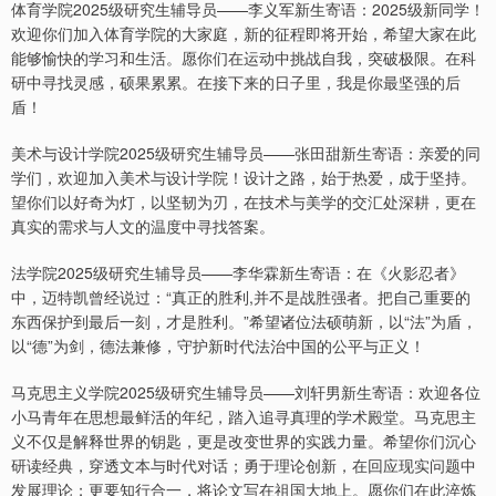
体育学院2025级研究生辅导员——李义军新生寄语：2025级新同学！
欢迎你们加入体育学院的大家庭，新的征程即将开始，希望大家在此
能够愉快的学习和生活。愿你们在运动中挑战自我，突破极限。在科
研中寻找灵感，硕果累累。在接下来的日子里，我是你最坚强的后
盾！
美术与设计学院2025级研究生辅导员——张田甜新生寄语：亲爱的同
学们，欢迎加入美术与设计学院！设计之路，始于热爱，成于坚持。
望你们以好奇为灯，以坚韧为刃，在技术与美学的交汇处深耕，更在
真实的需求与人文的温度中寻找答案。
法学院2025级研究生辅导员——李华霖新生寄语：在《火影忍者》
中，迈特凯曾经说过：“真正的胜利,并不是战胜强者。把自己重要的
东西保护到最后一刻，才是胜利。”希望诸位法硕萌新，以“法”为盾，
以“德”为剑，德法兼修，守护新时代法治中国的公平与正义！
马克思主义学院2025级研究生辅导员——刘轩男新生寄语：欢迎各位
小马青年在思想最鲜活的年纪，踏入追寻真理的学术殿堂。马克思主
义不仅是解释世界的钥匙，更是改变世界的实践力量。希望你们沉心
研读经典，穿透文本与时代对话；勇于理论创新，在回应现实问题中
发展理论；更要知行合一，将论文写在祖国大地上。愿你们在此淬炼